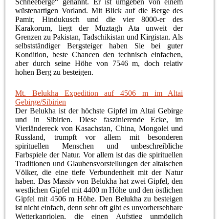
Schneeberge“ genannt. Er ist umgeben von einem
wüstenartigen Vorland. Mit Blick auf die Berge des
Pamir, Hindukusch und die vier 8000-er des
Karakorum, liegt der Muztagh Ata unweit der
Grenzen zu Pakistan, Tadschikistan und Kirgistan. Als
selbstständiger Bergsteiger haben Sie bei guter
Kondition, beste Chancen den technisch einfachen,
aber durch seine Höhe von 7546 m, doch relativ
hohen Berg zu besteigen.
Mt. Belukha Expedition auf 4506 m im Altai
Gebirge/Sibirien
Der Belukha ist der höchste Gipfel im Altai Gebirge
und in Sibirien. Diese faszinierende Ecke, im
Vierländereck von Kasachstan, China, Mongolei und
Russland, trumpft vor allem mit besonderen
spirituellen Menschen und unbeschreibliche
Farbspiele der Natur. Vor allem ist das die spirituellen
Traditionen und Glaubensvorstellungen der altaischen
Völker, die eine tiefe Verbundenheit mit der Natur
haben. Das Massiv von Belukha hat zwei Gipfel, den
westlichen Gipfel mit 4400 m Höhe und den östlichen
Gipfel mit 4506 m Höhe. Den Belukha zu besteigen
ist nicht einfach, denn sehr oft gibt es unvorhersehbare
Wetterkapriolen, die einen Aufstieg unmöglich