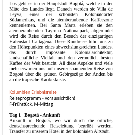
Los geht es in der Hauptstadt Bogotá, welche in der
Mitte des Landes liegt. Danach werden sie Villa de
Leyva, eines der schönsten Kolonialdörfer
Südamerikas, und die atemberaubende Kaffeezone
kennenlernen. Bei Santa Marta erleben sie den
atemberaubenden Tayrona Nationalpark, abgerundet
wird die Reise durch den Besuch der einzigartigen
Hafenstadt Cartagena. Diese Rundreise führt uns zu
den Höhepunkten eines abwechslungsreichen Landes,
das durch imposante Kolonialarchitektur,
landschaftliche Vielfalt und den vermutlich besten
Kaffee der Welt besticht. All diese Aspekte und viele
mehr erwarten uns auf unserer spannenden Reise von
Bogotá über die grünen Gebirgszüge der Anden bis
an die tropische Karibikküste.
Kolumbien Erlebnisreise
Reiseprogramm - voraussichtlich!
F-Frühstück, M-Mittag
Tag 1 Bogotá - Ankunft
Ankunft in Bogotá, wo wir durch die örtliche,
deutschsprechende Reiseleitung begrüßt werden.
Transfer zu unserem Hotel in der kolonialen Altstadt.