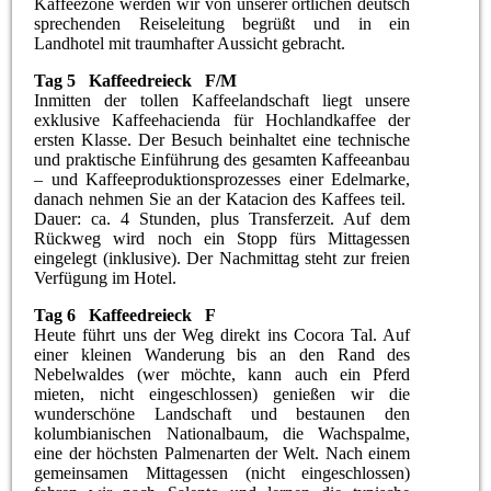
Kaffeezone werden wir von unserer örtlichen deutsch
sprechenden Reiseleitung begrüßt und in ein
Landhotel mit traumhafter Aussicht gebracht.
Tag 5 Kaffeedreieck F/M
Inmitten der tollen Kaffeelandschaft liegt unsere
exklusive Kaffeehacienda für Hochlandkaffee der
ersten Klasse. Der Besuch beinhaltet eine technische
und praktische Einführung des gesamten Kaffeeanbau
– und Kaffeeproduktionsprozesses einer Edelmarke,
danach nehmen Sie an der Katacion des Kaffees teil.
Dauer: ca. 4 Stunden, plus Transferzeit. Auf dem
Rückweg wird noch ein Stopp fürs Mittagessen
eingelegt (inklusive). Der Nachmittag steht zur freien
Verfügung im Hotel.
Tag 6 Kaffeedreieck F
Heute führt uns der Weg direkt ins Cocora Tal. Auf
einer kleinen Wanderung bis an den Rand des
Nebelwaldes (wer möchte, kann auch ein Pferd
mieten, nicht eingeschlossen) genießen wir die
wunderschöne Landschaft und bestaunen den
kolumbianischen Nationalbaum, die Wachspalme,
eine der höchsten Palmenarten der Welt. Nach einem
gemeinsamen Mittagessen (nicht eingeschlossen)