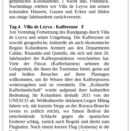
gemütliches Kolonialhotel. 1 Nacht inkl. Frühstück.
Nachmittags erleben wir Villa de Leyva mit seinen
kolonialen Häusern, Gassen und Ecken und fühlen
uns einige Jahrhunderte zurückversetzt.
Tag 4 Villa de Leyva - Kaffeezone F
Am Vormittag Fortsetzung des Rundgangs durch Villa
de Leyva und seiner Umgebung. Die Kaffeezone ist
sowohl geografische, kulturelle als auch ökonomische
Region Kolumbiens formiert aus den Departments
Caldas, Risaralda und Quindío, die sich seit dem 20.
Jahrhundert der Kaffeeproduktion verschrieben hat.
Viele der Fincas (Kaffeefarmen) nehmen die
Gelegenheit, die ihnen der Tourismus bietet, gerne auf
und heißen Besucher auf ihren Plantagen
willkommen, um ihr Wissen über den Kaffeeprozess
weiterzugeben und zu vermitteln. Die „Kulturelle
Kaffeelandschaft“ wurde aufgrund ihrer kulturellen
Bedeutung für Kolumbien deshalb 2011 von der
UNESCO als Weltkulturerbe deklariert.Gegen Mittag
fahren wir, mit kurzem Stopp an der Boyaca-Bruecke
(wenn es zeitlich reicht), wo Simon Bolivar die
entscheidende Schlacht gegen die spanischen
Eroberer schlug, zurück nach Bogotá und direkt zum
Flughafen. Nach einem kurzen Flug (Armenia) in die