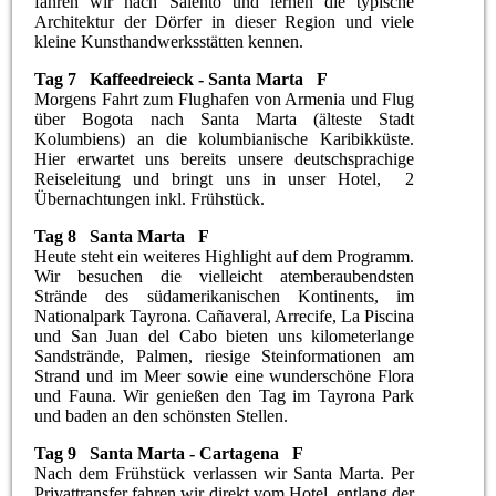
fahren wir nach Salento und lernen die typische
Architektur der Dörfer in dieser Region und viele
kleine Kunsthandwerksstätten kennen.
Tag 7 Kaffeedreieck - Santa Marta F
Morgens Fahrt zum Flughafen von Armenia und Flug
über Bogota nach Santa Marta (älteste Stadt
Kolumbiens) an die kolumbianische Karibikküste.
Hier erwartet uns bereits unsere deutschsprachige
Reiseleitung und bringt uns in unser Hotel, 2
Übernachtungen inkl. Frühstück.
Tag 8 Santa Marta F
Heute steht ein weiteres Highlight auf dem Programm.
Wir besuchen die vielleicht atemberaubendsten
Strände des südamerikanischen Kontinents, im
Nationalpark Tayrona. Cañaveral, Arrecife, La Piscina
und San Juan del Cabo bieten uns kilometerlange
Sandstrände, Palmen, riesige Steinformationen am
Strand und im Meer sowie eine wunderschöne Flora
und Fauna. Wir genießen den Tag im Tayrona Park
und baden an den schönsten Stellen.
Tag 9 Santa Marta - Cartagena F
Nach dem Frühstück verlassen wir Santa Marta. Per
Privattransfer fahren wir direkt vom Hotel, entlang der