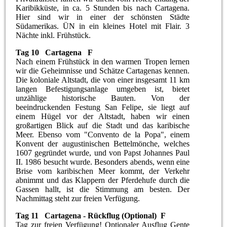
Karibikküste, in ca. 5 Stunden bis nach Cartagena.
Hier sind wir in einer der schönsten Städte
Südamerikas. ÜN in ein kleines Hotel mit Flair. 3
Nächte inkl. Frühstück.
Tag 10 Cartagena F
Nach einem Frühstück in den warmen Tropen lernen
wir die Geheimnisse und Schätze Cartagenas kennen.
Die koloniale Altstadt, die von einer insgesamt 11 km
langen Befestigungsanlage umgeben ist, bietet
unzählige historische Bauten. Von der
beeindruckenden Festung San Felipe, sie liegt auf
einem Hügel vor der Altstadt, haben wir einen
großartigen Blick auf die Stadt und das karibische
Meer. Ebenso vom "Convento de la Popa", einem
Konvent der augustinischen Bettelmönche, welches
1607 gegründet wurde, und von Papst Johannes Paul
II. 1986 besucht wurde. Besonders abends, wenn eine
Brise vom karibischen Meer kommt, der Verkehr
abnimmt und das Klappern der Pferdehufe durch die
Gassen hallt, ist die Stimmung am besten. Der
Nachmittag steht zur freien Verfügung.
Tag 11 Cartagena - Rückflug (Optional) F
Tag zur freien Verfügung! Optionaler Ausflug Gente