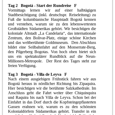
Tag 2 Bogotá - Start der Rundreise F
Vormittags lernen wir auf einer halbtägigen
Stadtbesichtigung (inkl. deutschspr. Reiseleitung) zu
Fuß die kolumbianische Hauptstadt Bogotá kennen
und verstehen, warum sie zu den lebenswertesten
Großstädten Südamerikas gehört. Wir besichtigen die
koloniale Altstadt „La Candelaria“, das internationale
Zentrum, den Bolivar-Platz, einige schöne Kirchen
und das weltberühmte Goldmuseum. Den Abschluss
bildet eine Seilbahnfahrt auf den Monserrate-Berg,
den Pilgerberg Bogotas. Von hoch oben bietet sich
uns ein spektakulärer Rundblick auf die Neun-
Millionen-Metropole. Der Rest des Tages steht zur
freien Verfügung.
Tag 3 Bogotá - Villa de Leyva F
Nach einem ausgiebigen Frühstück fahren wir aus
Bogotá heraus in nördlicher Richtung bis Zipaquira.
Hier besichtigen wir die berühmte Salzkathedrale. Im
Anschluss geht die Fahrt weiter über Chiquinquira
und Raquira bis nach Villa de Leyva. Schon bei der
Einfahrt in das Dorf durch die Kopfsteingepflasterten
Gassen erahnen wir, warum es zu den schönsten
Kolonialdörfern Südamerikas gehört. Transfer in ein